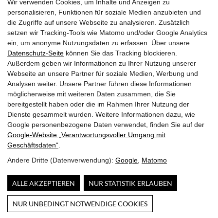
Wir verwenden Cookies, um Inhalte und Anzeigen zu
+43 (0)662 842365
personalisieren, Funktionen für soziale Medien anzubieten und
office@holzermayr.at
die Zugriffe auf unsere Webseite zu analysieren. Zusätzlich
setzen wir Tracking-Tools wie Matomo und/oder Google Analytics
Liefer- und Versandkosten
ein, um anonyme Nutzungsdaten zu erfassen. Über unsere
Allgemeine Geschäftsbedingungen
Datenschutz-Seite
können Sie das Tracking blockieren.
Widerrufsbelehrung – temperatursensible Schokolade
Außerdem geben wir Informationen zu Ihrer Nutzung unserer
Barrierefreiheit
Webseite an unsere Partner für soziale Medien, Werbung und
Impresssum & Datenschutz
Analysen weiter. Unsere Partner führen diese Informationen
möglicherweise mit weiteren Daten zusammen, die Sie
bereitgestellt haben oder die im Rahmen Ihrer Nutzung der
Dienste gesammelt wurden. Weitere Informationen dazu, wie
Die Confiserie Josef Holzermayr befindet
Google personenbezogene Daten verwendet, finden Sie auf der
sich direkt in der Salzburger Altstadt, am Alten Markt 7,
Google‑Website „Verantwortungsvoller Umgang mit
neben der alten f. e. Hofapotheke.
Geschäftsdaten“
.
Andere Dritte (Datenverwendung):
Google
,
Matomo
Stadt Salzburg
ALLE AKZEPTIEREN
NUR STATISTIK ERLAUBEN
NUR UNBEDINGT NOTWENDIGE COOKIES
Vertrag widerrufen