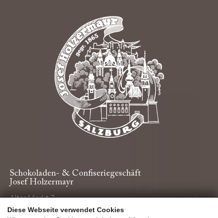
Schokoladen- & Confiseriegeschäft
Josef Holzermayr
Alter Markt 7
5020 Salzburg
Diese Webseite verwendet Cookies