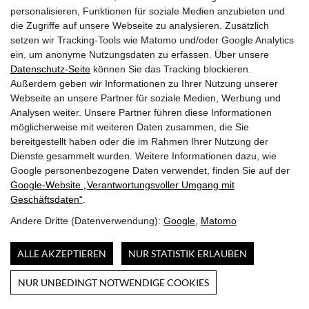
+43 (0)662 842365
personalisieren, Funktionen für soziale Medien anzubieten und
office@holzermayr.at
die Zugriffe auf unsere Webseite zu analysieren. Zusätzlich
setzen wir Tracking-Tools wie Matomo und/oder Google Analytics
Liefer- und Versandkosten
ein, um anonyme Nutzungsdaten zu erfassen. Über unsere
Allgemeine Geschäftsbedingungen
Datenschutz-Seite
können Sie das Tracking blockieren.
Widerrufsbelehrung – temperatursensible Schokolade
Außerdem geben wir Informationen zu Ihrer Nutzung unserer
Barrierefreiheit
Webseite an unsere Partner für soziale Medien, Werbung und
Impresssum & Datenschutz
Analysen weiter. Unsere Partner führen diese Informationen
möglicherweise mit weiteren Daten zusammen, die Sie
bereitgestellt haben oder die im Rahmen Ihrer Nutzung der
Dienste gesammelt wurden. Weitere Informationen dazu, wie
Die Confiserie Josef Holzermayr befindet
Google personenbezogene Daten verwendet, finden Sie auf der
sich direkt in der Salzburger Altstadt, am Alten Markt 7,
Google‑Website „Verantwortungsvoller Umgang mit
neben der alten f. e. Hofapotheke.
Geschäftsdaten“
.
Andere Dritte (Datenverwendung):
Google
,
Matomo
Stadt Salzburg
ALLE AKZEPTIEREN
NUR STATISTIK ERLAUBEN
NUR UNBEDINGT NOTWENDIGE COOKIES
Vertrag widerrufen