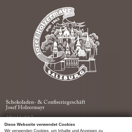
Schokoladen- & Confiseriegeschäft
Josef Holzermayr
Alter Markt 7
5020 Salzburg
Diese Webseite verwendet Cookies
Wir verwenden Cookies, um Inhalte und Anzeigen zu