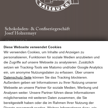
Schokoladen- & Confiseriegeschäft
Josef Holzermayr
Alter Markt 7
5020 Salzburg
Diese Webseite verwendet Cookies
Wir verwenden Cookies, um Inhalte und Anzeigen zu
+43 (0)662 842365
personalisieren, Funktionen für soziale Medien anzubieten und
office@holzermayr.at
die Zugriffe auf unsere Webseite zu analysieren. Zusätzlich
setzen wir Tracking-Tools wie Matomo und/oder Google Analytics
Liefer- und Versandkosten
ein, um anonyme Nutzungsdaten zu erfassen. Über unsere
Allgemeine Geschäftsbedingungen
Datenschutz-Seite
können Sie das Tracking blockieren.
Widerrufsbelehrung – temperatursensible Schokolade
Außerdem geben wir Informationen zu Ihrer Nutzung unserer
Barrierefreiheit
Webseite an unsere Partner für soziale Medien, Werbung und
Impresssum & Datenschutz
Analysen weiter. Unsere Partner führen diese Informationen
möglicherweise mit weiteren Daten zusammen, die Sie
bereitgestellt haben oder die im Rahmen Ihrer Nutzung der
Dienste gesammelt wurden. Weitere Informationen dazu, wie