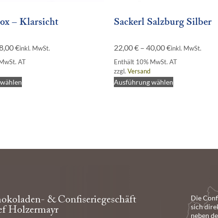
ox – Klarsicht
Sackerl Salzburg Silber
8,00
€
22,00
€
–
40,00
€
inkl. MwSt.
inkl. MwSt.
 MwSt. AT
Enthält 10% MwSt. AT
zzgl.
Versand
 wählen
Ausführung wählen
Die Conf
okoladen- & Confiseriegeschäft
sich dire
ef Holzermayr
neben der