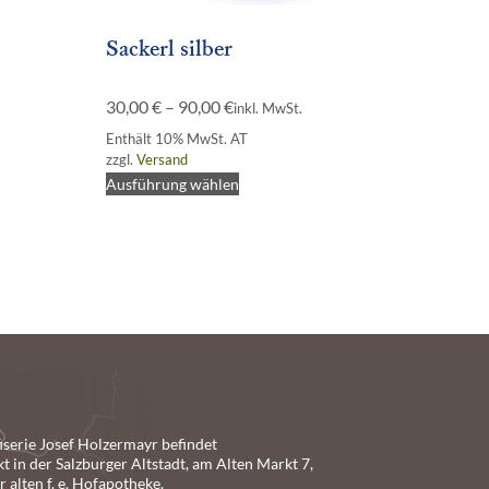
Sackerl silber
30,00
€
–
90,00
€
inkl. MwSt.
Enthält 10% MwSt. AT
zzgl.
Versand
Ausführung wählen
iserie Josef Holzermayr befindet
kt in der Salzburger Altstadt, am Alten Markt 7,
 alten f. e. Hofapotheke.