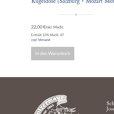
Kugeldose (Salzburg + Mozart Mot
22,00
€
inkl. MwSt.
Enthält 10% MwSt. AT
zzgl.
Versand
In den Warenkorb
Sch
Jos