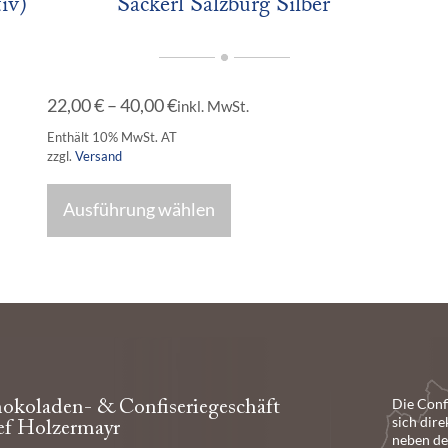
iv)
Sackerl Salzburg Silber
22,00
€
–
40,00
€
inkl. MwSt.
Enthält 10% MwSt. AT
zzgl.
Versand
Ausführung wählen
Die Conf
okoladen- & Confiseriegeschäft
sich dire
ef Holzermayr
neben der